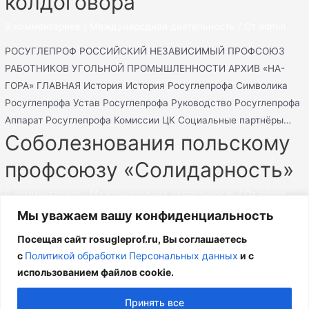
колдоговора
9 комментариев
/
Международная деятельность
/ От
admin
РОСУГЛЕПРОФ РОССИЙСКИЙ НЕЗАВИСИМЫЙ ПРОФСОЮЗ
РАБОТНИКОВ УГОЛЬНОЙ ПРОМЫШЛЕННОСТИ АРХИВ «НА-
ГОРА» ГЛАВНАЯ История История Росуглепрофа Символика
Росуглепрофа Устав Росуглепрофа Руководство Росуглепрофа
Аппарат Росуглепрофа Комиссии ЦК Социальные партнёры…
Соболезнования польскому
профсоюзу «Солидарность»
9 комментариев
/
Международная деятельность
/ От
admin
Мы уважаем вашу конфиденциальность
РОСУГЛЕПРОФ РОССИЙСКИЙ НЕЗАВИСИМЫЙ ПРОФСОЮЗ
РАБОТНИКОВ УГОЛЬНОЙ ПРОМЫШЛЕННОСТИ АРХИВ «НА-
Посещая сайт rosugleprof.ru, Вы соглашаетесь
ГОРА» ГЛАВНАЯ История История Росуглепрофа Символика
с
Политикой обработки Персональных данных
и с
Росуглепрофа Устав Росуглепрофа Руководство Росуглепрофа
использованием файлов cookie.
Аппарат Росуглепрофа Комиссии ЦК Социальные партнёры…
Принять все